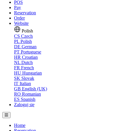
POS
Pay
Reservation
Order
Website
Polish
CS
Czech
PL
Polish
DE
German
PT
Portuguese
HR
Croatian
NL
Dutch
FR
French
HU
Hungarian
SK
Slovak
IT
Italian
GB
English (UK)
RO
Romanian
ES
Spanish
Zaloguj się
Home
Reservation