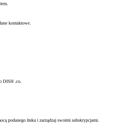
ntem.
dane kontaktowe.
do DISH .co.
mocą podanego linku i zarządzaj swoimi subskrypcjami.