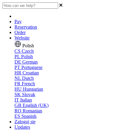
Pay
Reservation
Order
Website
Polish
CS
Czech
PL
Polish
DE
German
PT
Portuguese
HR
Croatian
NL
Dutch
FR
French
HU
Hungarian
SK
Slovak
IT
Italian
GB
English (UK)
RO
Romanian
ES
Spanish
Zaloguj się
Updates