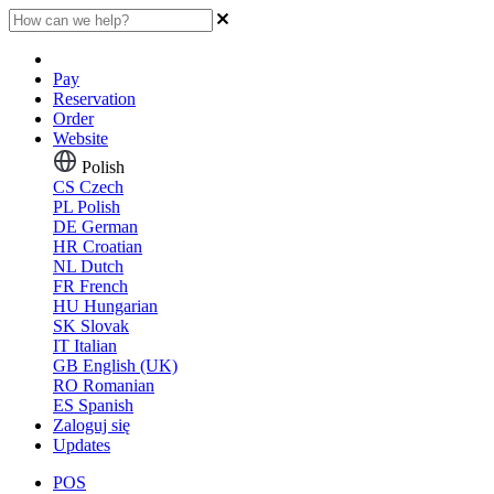
Pay
Reservation
Order
Website
Polish
CS
Czech
PL
Polish
DE
German
HR
Croatian
NL
Dutch
FR
French
HU
Hungarian
SK
Slovak
IT
Italian
GB
English (UK)
RO
Romanian
ES
Spanish
Zaloguj się
Updates
POS