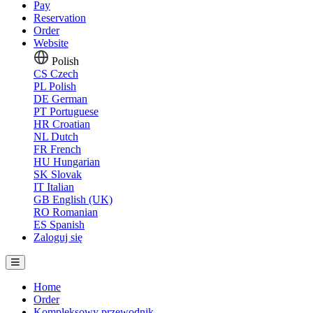
Pay
Reservation
Order
Website
Polish
CS
Czech
PL
Polish
DE
German
PT
Portuguese
HR
Croatian
NL
Dutch
FR
French
HU
Hungarian
SK
Slovak
IT
Italian
GB
English (UK)
RO
Romanian
ES
Spanish
Zaloguj się
Home
Order
Kompleksowy przewodnik