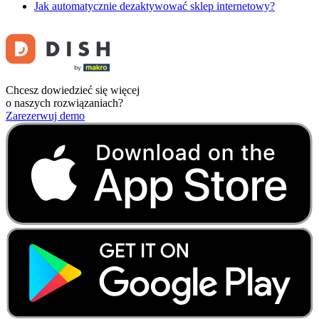
Jak automatycznie dezaktywować sklep internetowy?
Chcesz dowiedzieć się więcej
o naszych rozwiązaniach?
Zarezerwuj demo