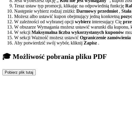
Jeśli wybierzesz opcję „
Kod nie jest wymagany
”, kupon zos
Teraz ustaw typ promocji, klikając na odpowiednią funkcję
Ra
Następnie wybierz rodzaj zniżki:
Darmowy przedmiot
,
Stał
Możesz albo ustawić kupon obejmujący jedną konkretną
pozyc
W zależności od wybranej opcji
wybierz
interesujący Cię
prze
W obszarze Wymagania możesz ustawić warunki dla kuponu, k
W sekcji
Maksymalna liczba wykorzystanych kuponów
może
W sekcji Ważność możesz ustawić
Ograniczenie zamówienia
Aby potwierdzić swój wybór, kliknij
Zapisz
.
🎓 Możliwość pobrania pliku PDF
Pobierz plik tutaj