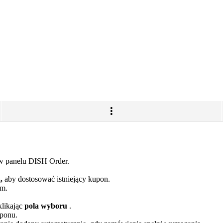
 panelu DISH Order.
,
aby dostosować istniejący kupon.
ym.
klikając
pola wyboru
.
ponu.