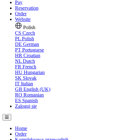
Pay
Reservation
Order
Website
Polish
CS
Czech
PL
Polish
DE
German
PT
Portuguese
HR
Croatian
NL
Dutch
FR
French
HU
Hungarian
SK
Slovak
IT
Italian
GB
English (UK)
RO
Romanian
ES
Spanish
Zaloguj się
Home
Order
Kompleksowy przewodnik