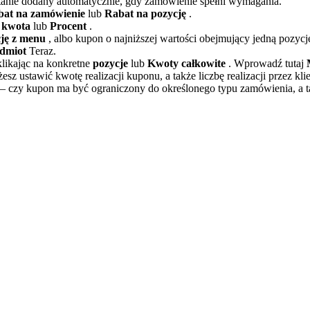
tanie dodany automatycznie, gdy zamówienie spełni wymagania.
bat na zamówienie
lub
Rabat na pozycję
.
a kwota
lub
Procent
.
ję z menu
, albo kupon o najniższej wartości obejmujący jedną pozyc
dmiot
Teraz.
likając na konkretne
pozycje
lub
Kwoty całkowite
. Wprowadź tutaj
sz ustawić kwotę realizacji kuponu, a także liczbę realizacji przez kli
– czy kupon ma być ograniczony do określonego typu zamówienia, a 