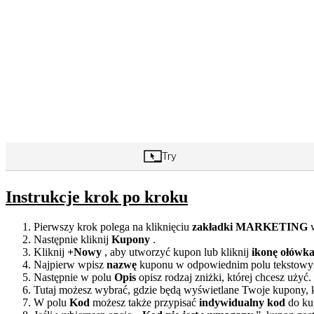
Instrukcje krok po kroku
Pierwszy krok polega na kliknięciu
zakładki MARKETING
w
Następnie kliknij
Kupony
.
Kliknij
+Nowy
, aby utworzyć kupon lub kliknij
ikonę ołówka
Najpierw wpisz
nazwę
kuponu w odpowiednim polu tekstow
Następnie w polu
Opis
opisz rodzaj zniżki, której chcesz użyć.
Tutaj możesz wybrać, gdzie będą wyświetlane Twoje kupony, 
W polu
Kod
możesz także przypisać
indywidualny kod
do ku