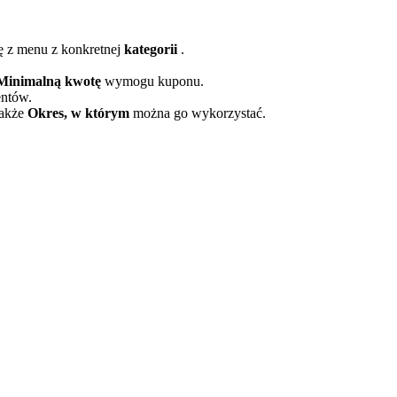
ję z menu z konkretnej
kategorii
.
Minimalną kwotę
wymogu kuponu.
entów.
także
Okres, w którym
można go wykorzystać.