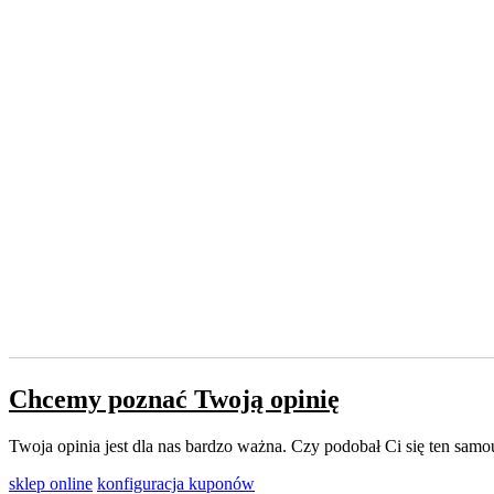
Chcemy poznać Twoją opinię
Twoja opinia jest dla nas bardzo ważna. Czy podobał Ci się ten sa
sklep online
konfiguracja kuponów