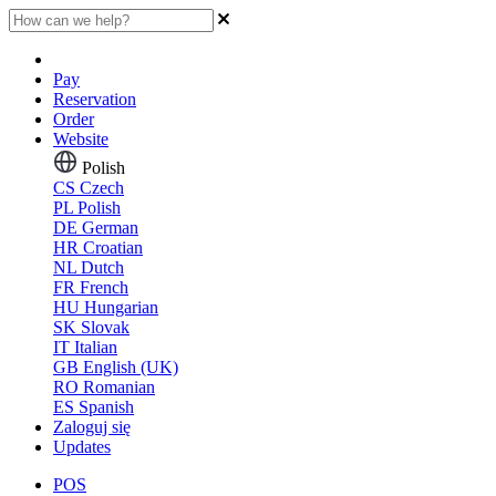
Pay
Reservation
Order
Website
Polish
CS
Czech
PL
Polish
DE
German
HR
Croatian
NL
Dutch
FR
French
HU
Hungarian
SK
Slovak
IT
Italian
GB
English (UK)
RO
Romanian
ES
Spanish
Zaloguj się
Updates
POS