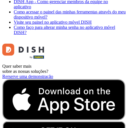
DISH App - Como gerenciar membros da equipe no
aplicativo
Como acessar o painel das minhas ferramentas através do meu
dispositivo móvel?
Visite seu painel no aplicativo móvel DISH
Como faço para alterar minha senha no aplicativo móvel
DISH?
Quer saber mais
sobre as nossas soluções?
Rerserve uma demonstração