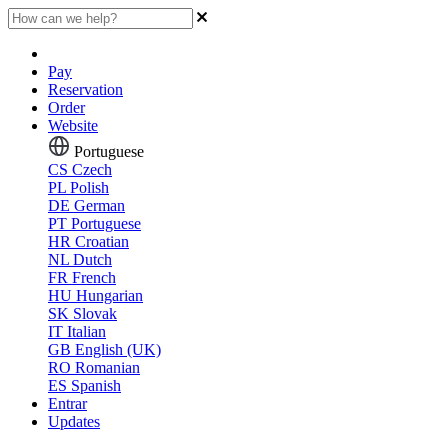
Pay
Reservation
Order
Website
Portuguese
CS
Czech
PL
Polish
DE
German
PT
Portuguese
HR
Croatian
NL
Dutch
FR
French
HU
Hungarian
SK
Slovak
IT
Italian
GB
English (UK)
RO
Romanian
ES
Spanish
Entrar
Updates