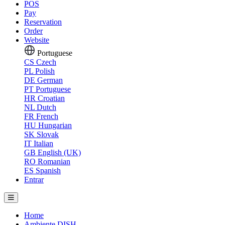
POS
Pay
Reservation
Order
Website
Portuguese
CS
Czech
PL
Polish
DE
German
PT
Portuguese
HR
Croatian
NL
Dutch
FR
French
HU
Hungarian
SK
Slovak
IT
Italian
GB
English (UK)
RO
Romanian
ES
Spanish
Entrar
Home
Ambiente DISH