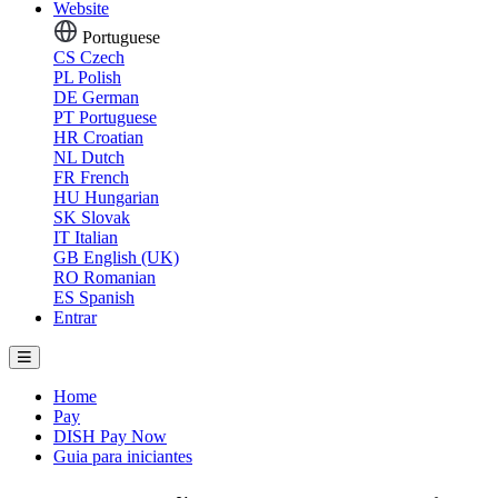
Website
Portuguese
CS
Czech
PL
Polish
DE
German
PT
Portuguese
HR
Croatian
NL
Dutch
FR
French
HU
Hungarian
SK
Slovak
IT
Italian
GB
English (UK)
RO
Romanian
ES
Spanish
Entrar
Home
Pay
DISH Pay Now
Guia para iniciantes