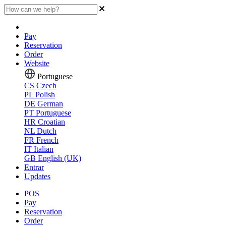
Pay
Reservation
Order
Website
Portuguese
CS
Czech
PL
Polish
DE
German
PT
Portuguese
HR
Croatian
NL
Dutch
FR
French
IT
Italian
GB
English (UK)
Entrar
Updates
POS
Pay
Reservation
Order