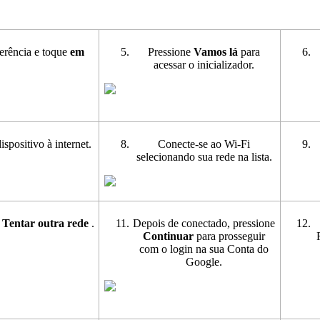
ferência e toque
em
Pressione
Vamos lá
para
acessar o inicializador.
spositivo à internet.
Conecte-se ao Wi-Fi
selecionando sua rede na lista.
e
Tentar outra rede
.
Depois de conectado, pressione
Continuar
para prosseguir
com o login na sua Conta do
Google.