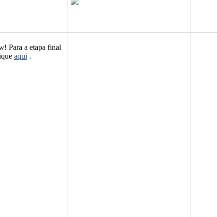
! Para a etapa final
lique
aqui
.