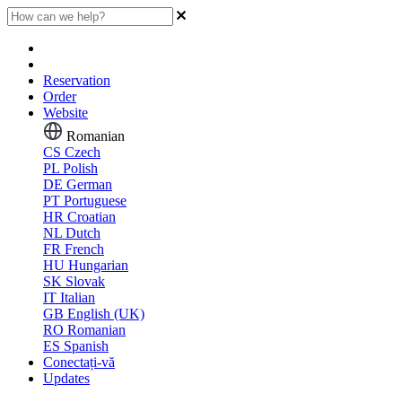
Reservation
Order
Website
Romanian
CS
Czech
PL
Polish
DE
German
PT
Portuguese
HR
Croatian
NL
Dutch
FR
French
HU
Hungarian
SK
Slovak
IT
Italian
GB
English (UK)
RO
Romanian
ES
Spanish
Conectați-vă
Updates