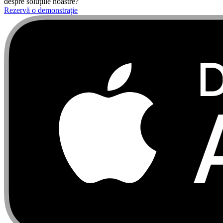
despre soluțiile noastre?
Rezervă o demonstrație