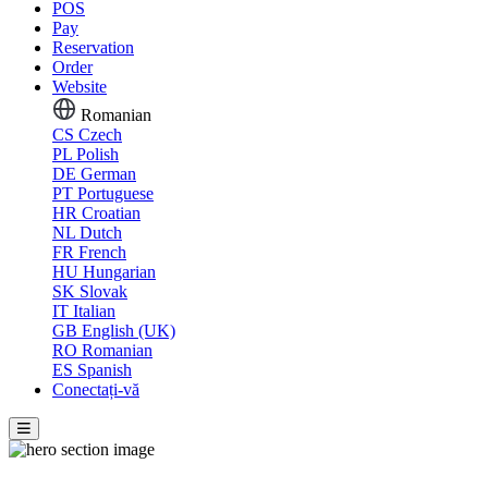
POS
Pay
Reservation
Order
Website
Romanian
CS
Czech
PL
Polish
DE
German
PT
Portuguese
HR
Croatian
NL
Dutch
FR
French
HU
Hungarian
SK
Slovak
IT
Italian
GB
English (UK)
RO
Romanian
ES
Spanish
Conectați-vă