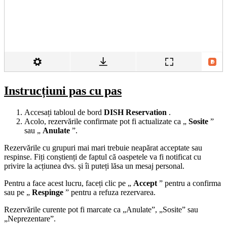
Instrucțiuni pas cu pas
Accesați tabloul de bord
DISH Reservation
.
Acolo, rezervările confirmate pot fi actualizate ca „
Sosite
”
sau „
Anulate
”.
Rezervările cu grupuri mai mari trebuie neapărat acceptate sau
respinse. Fiți conștienți de faptul că oaspetele va fi notificat cu
privire la acțiunea dvs. și îi puteți lăsa un mesaj personal.
Pentru a face acest lucru, faceți clic pe „
Accept
” pentru a confirma
sau pe „
Respinge
” pentru a refuza rezervarea.
Rezervările curente pot fi marcate ca „Anulate”, „Sosite” sau
„Neprezentare”.