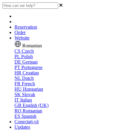
Reservation
Order
Website
Romanian
CS
Czech
PL
Polish
DE
German
PT
Portuguese
HR
Croatian
NL
Dutch
FR
French
HU
Hungarian
SK
Slovak
IT
Italian
GB
English (UK)
RO
Romanian
ES
Spanish
Conectați-vă
Updates