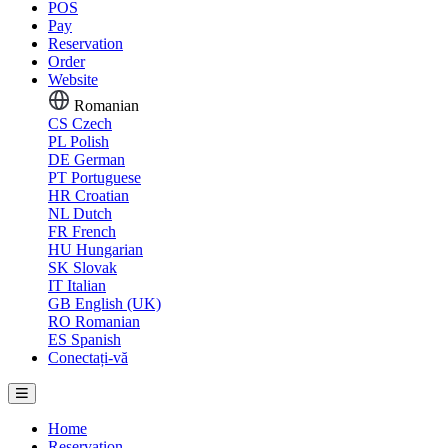
POS
Pay
Reservation
Order
Website
Romanian
CS
Czech
PL
Polish
DE
German
PT
Portuguese
HR
Croatian
NL
Dutch
FR
French
HU
Hungarian
SK
Slovak
IT
Italian
GB
English (UK)
RO
Romanian
ES
Spanish
Conectați-vă
Home
Reservation