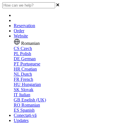
Reservation
Order
Website
Romanian
CS
Czech
PL
Polish
DE
German
PT
Portuguese
HR
Croatian
NL
Dutch
FR
French
HU
Hungarian
SK
Slovak
IT
Italian
GB
English (UK)
RO
Romanian
ES
Spanish
Conectați-vă
Updates