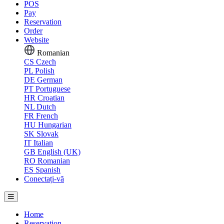
POS
Pay
Reservation
Order
Website
Romanian
CS
Czech
PL
Polish
DE
German
PT
Portuguese
HR
Croatian
NL
Dutch
FR
French
HU
Hungarian
SK
Slovak
IT
Italian
GB
English (UK)
RO
Romanian
ES
Spanish
Conectați-vă
Home
Reservation