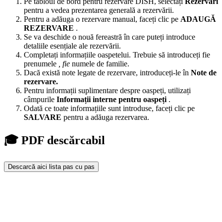
Pe tabloul de bord pentru rezervare DISH, selectați
Rezervări
pentru a vedea prezentarea generală a rezervării.
Pentru a adăuga o rezervare manual, faceți clic pe
ADAUGĂ
REZERVARE
.
Se va deschide o nouă fereastră în care puteți introduce
detaliile esențiale ale rezervării.
Completați informațiile oaspetelui. Trebuie să introduceți fie
prenumele
, fie
numele de familie.
Dacă există note legate de rezervare, introduceți-le în
Note de
rezervare.
Pentru informații suplimentare despre oaspeți, utilizați
câmpurile
Informații interne pentru oaspeți
.
Odată ce toate informațiile sunt introduse, faceți clic pe
SALVARE
pentru a adăuga rezervarea.
🎓 PDF descărcabil
Descarcă aici lista pas cu pas