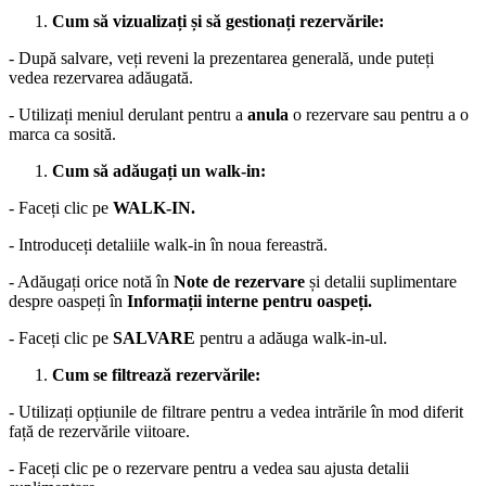
Cum să vizualizați și să gestionați rezervările:
- După salvare, veți reveni la prezentarea generală, unde puteți
vedea rezervarea adăugată.
- Utilizați meniul derulant pentru a
anula
o rezervare sau pentru a o
marca ca sosită.
Cum să adăugați un walk-in:
- Faceți clic pe
WALK-IN.
- Introduceți detaliile walk-in în noua fereastră.
- Adăugați orice notă în
Note de rezervare
și detalii suplimentare
despre oaspeți în
Informații interne pentru oaspeți.
- Faceți clic pe
SALVARE
pentru a adăuga walk-in-ul.
Cum se filtrează rezervările:
- Utilizați opțiunile de filtrare pentru a vedea intrările în mod diferit
față de rezervările viitoare.
- Faceți clic pe o rezervare pentru a vedea sau ajusta detalii