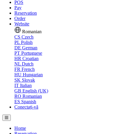
POS
Pay
Reservation
Order
Website
Romanian
CS
Czech
PL
Polish
DE
German
PT
Portuguese
HR
Croatian
NL
Dutch
FR
French
HU
Hungarian
SK
Slovak
IT
Italian
GB
English (UK)
RO
Romanian
ES
Spanish
Conectați-vă
Home
Reservation