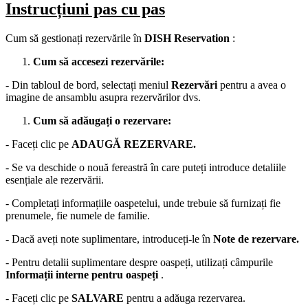
Instrucțiuni pas cu pas
Cum să gestionați rezervările în
DISH Reservation
:
Cum să accesezi rezervările:
- Din tabloul de bord, selectați meniul
Rezervări
pentru a avea o
imagine de ansamblu asupra rezervărilor dvs.
Cum să adăugați o rezervare:
- Faceți clic pe
ADAUGĂ REZERVARE.
- Se va deschide o nouă fereastră în care puteți introduce detaliile
esențiale ale rezervării.
- Completați informațiile oaspetelui, unde trebuie să furnizați fie
prenumele, fie numele de familie.
- Dacă aveți note suplimentare, introduceți-le în
Note de rezervare.
- Pentru detalii suplimentare despre oaspeți, utilizați câmpurile
Informații interne pentru oaspeți
.
- Faceți clic pe
SALVARE
pentru a adăuga rezervarea.