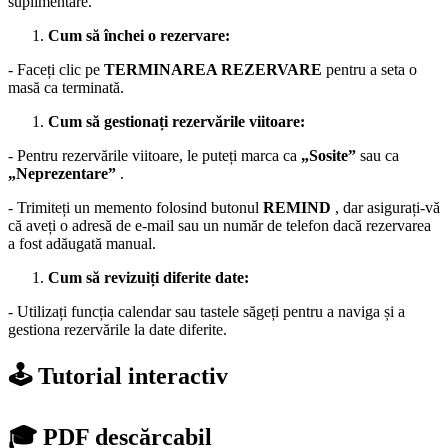
suplimentare.
Cum să închei o rezervare:
- Faceți clic pe
TERMINAREA REZERVARE
pentru a seta o
masă ca terminată.
Cum să gestionați rezervările viitoare:
- Pentru rezervările viitoare, le puteți marca ca
„Sosite”
sau ca
„Neprezentare”
.
- Trimiteți un memento folosind butonul
REMIND
, dar asigurați-vă
că aveți o adresă de e-mail sau un număr de telefon dacă rezervarea
a fost adăugată manual.
Cum să revizuiți diferite date:
- Utilizați funcția calendar sau tastele săgeți pentru a naviga și a
gestiona rezervările la date diferite.
🕹️ Tutorial interactiv
🎓 PDF descărcabil