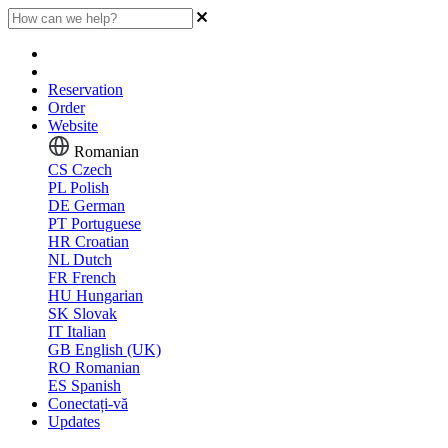
Reservation
Order
Website
Romanian
CS
Czech
PL
Polish
DE
German
PT
Portuguese
HR
Croatian
NL
Dutch
FR
French
HU
Hungarian
SK
Slovak
IT
Italian
GB
English (UK)
RO
Romanian
ES
Spanish
Conectați-vă
Updates