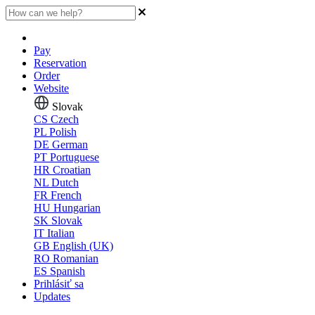
Pay
Reservation
Order
Website
Slovak
CS
Czech
PL
Polish
DE
German
PT
Portuguese
HR
Croatian
NL
Dutch
FR
French
HU
Hungarian
SK
Slovak
IT
Italian
GB
English (UK)
RO
Romanian
ES
Spanish
Prihlásiť sa
Updates