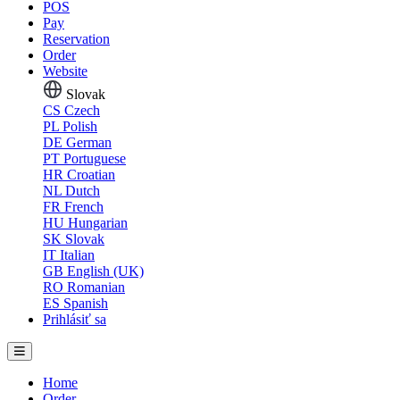
POS
Pay
Reservation
Order
Website
Slovak
CS
Czech
PL
Polish
DE
German
PT
Portuguese
HR
Croatian
NL
Dutch
FR
French
HU
Hungarian
SK
Slovak
IT
Italian
GB
English (UK)
RO
Romanian
ES
Spanish
Prihlásiť sa
Home
Order