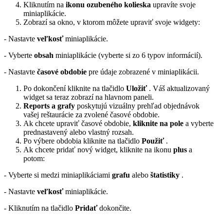
Kliknutím na
ikonu ozubeného kolieska
upravíte svoje
miniaplikácie.
Zobrazí sa okno, v ktorom môžete upraviť svoje widgety:
- Nastavte
veľkosť
miniaplikácie.
- Vyberte
obsah
miniaplikácie (vyberte si zo 6 typov informácií).
- Nastavte
časové obdobie
pre údaje zobrazené v miniaplikácii.
Po dokončení kliknite na tlačidlo
Uložiť
. Váš aktualizovaný
widget sa teraz zobrazí na hlavnom paneli.
Reports a grafy
poskytujú vizuálny prehľad objednávok
vašej reštaurácie za zvolené časové obdobie.
Ak chcete upraviť časové obdobie,
kliknite na pole
a vyberte
prednastavený alebo vlastný rozsah.
Po výbere obdobia kliknite na tlačidlo
Použiť
.
Ak chcete pridať nový widget, kliknite na ikonu
plus
a
potom:
- Vyberte si medzi miniaplikáciami
grafu
alebo
štatistiky
.
- Nastavte
veľkosť
miniaplikácie.
- Kliknutím na tlačidlo
Pridať
dokončite.