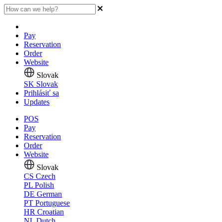
Pay
Reservation
Order
Website
Slovak
SK
Slovak
Prihlásiť sa
Updates
POS
Pay
Reservation
Order
Website
Slovak
CS
Czech
PL
Polish
DE
German
PT
Portuguese
HR
Croatian
NL
Dutch