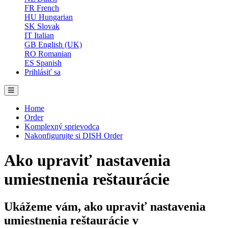
FR
French
HU
Hungarian
SK
Slovak
IT
Italian
GB
English (UK)
RO
Romanian
ES
Spanish
Prihlásiť sa
Home
Order
Komplexný sprievodca
Nakonfigurujte si DISH Order
Ako upraviť nastavenia
umiestnenia reštaurácie
Ukážeme vám, ako upraviť nastavenia
umiestnenia reštaurácie v