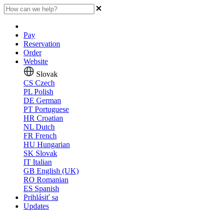
Pay
Reservation
Order
Website
Slovak
CS
Czech
PL
Polish
DE
German
PT
Portuguese
HR
Croatian
NL
Dutch
FR
French
HU
Hungarian
SK
Slovak
IT
Italian
GB
English (UK)
RO
Romanian
ES
Spanish
Prihlásiť sa
Updates