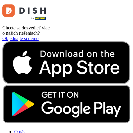
Chcete sa dozvedieť viac
o našich riešeniach?
Objednajte si demo
O nás