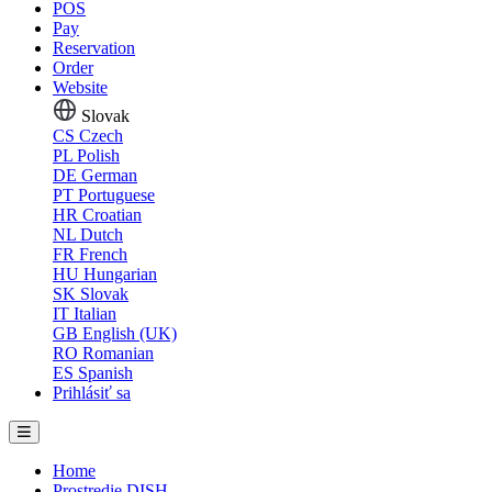
POS
Pay
Reservation
Order
Website
Slovak
CS
Czech
PL
Polish
DE
German
PT
Portuguese
HR
Croatian
NL
Dutch
FR
French
HU
Hungarian
SK
Slovak
IT
Italian
GB
English (UK)
RO
Romanian
ES
Spanish
Prihlásiť sa
Home
Prostredie DISH