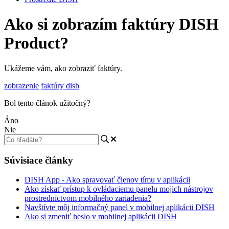
Ako si zobrazím faktúry DISH
Product?
Ukážeme vám, ako zobraziť faktúry.
zobrazenie
faktúry dish
Bol tento článok užitočný?
Áno
Nie
Súvisiace články
DISH App - Ako spravovať členov tímu v aplikácii
Ako získať prístup k ovládaciemu panelu mojich nástrojov
prostredníctvom mobilného zariadenia?
Navštívte môj informačný panel v mobilnej aplikácii DISH
Ako si zmeniť heslo v mobilnej aplikácii DISH