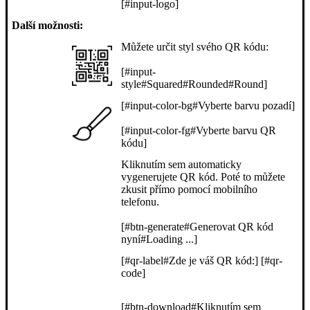
[#input-logo]
Další možnosti:
Můžete určit styl svého QR kódu:
[#input-
style#Squared#Rounded#Round]
[#input-color-bg#Vyberte barvu pozadí]
[#input-color-fg#Vyberte barvu QR
kódu]
Kliknutím sem automaticky
vygenerujete QR kód. Poté to můžete
zkusit přímo pomocí mobilního
telefonu.
[#btn-generate#Generovat QR kód
nyní#Loading ...]
[#qr-label#Zde je váš QR kód:] [#qr-
code]
[#btn-download#Kliknutím sem