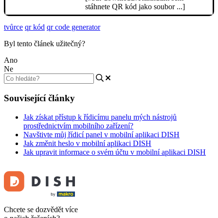
stáhnete QR kód jako soubor ...]
tvůrce
qr kód
qr code generator
Byl tento článek užitečný?
Ano
Ne
Související články
Jak získat přístup k řídicímu panelu mých nástrojů
prostřednictvím mobilního zařízení?
Navštivte můj řídicí panel v mobilní aplikaci DISH
Jak změnit heslo v mobilní aplikaci DISH
Jak upravit informace o svém účtu v mobilní aplikaci DISH
Chcete se dozvědět více