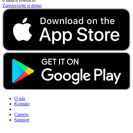
o našich řešeních?
Zarezervujte si demo
O nás
Kontakt
Careers
Support