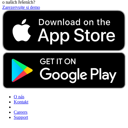
o našich řešeních?
Zarezervujte si demo
O nás
Kontakt
Careers
Support