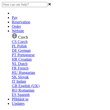
Pay
Reservation
Order
Website
Czech
CS
Czech
PL
Polish
DE
German
PT
Portuguese
HR
Croatian
NL
Dutch
FR
French
HU
Hungarian
SK
Slovak
IT
Italian
GB
English (UK)
RO
Romanian
ES
Spanish
Přihlásit se
Updates