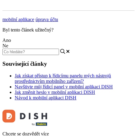
mobilní aplikace
úprava účtu
Byl tento článek užitečný?
Ano
Ne
Související články
Jak získat přístup k řídicímu panelu mých nástrojů
prostřednictvím mobilního zařízení?
Navštivte můj řídicí panel v mobilní aplikaci DISH
Jak změnit heslo v mobilní aplikaci DISH
Návod k mobilní aplikaci DISH
Chcete se dozvědět více