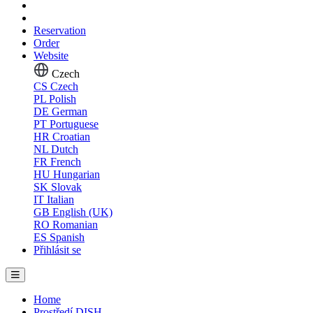
Reservation
Order
Website
Czech
CS
Czech
PL
Polish
DE
German
PT
Portuguese
HR
Croatian
NL
Dutch
FR
French
HU
Hungarian
SK
Slovak
IT
Italian
GB
English (UK)
RO
Romanian
ES
Spanish
Přihlásit se
Home
Prostředí DISH