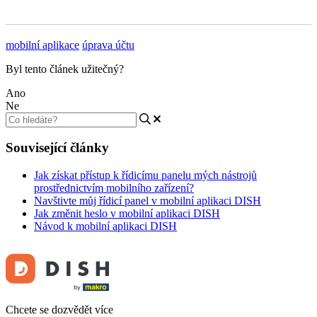
mobilní aplikace
úprava účtu
Byl tento článek užitečný?
Ano
Ne
Související články
Jak získat přístup k řídicímu panelu mých nástrojů
prostřednictvím mobilního zařízení?
Navštivte můj řídicí panel v mobilní aplikaci DISH
Jak změnit heslo v mobilní aplikaci DISH
Návod k mobilní aplikaci DISH
Chcete se dozvědět více