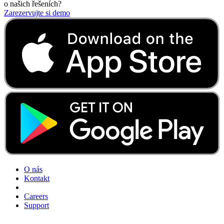
o našich řešeních?
Zarezervujte si demo
O nás
Kontakt
Careers
Support