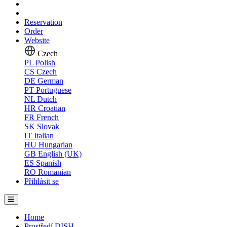
Reservation
Order
Website
Czech
PL
Polish
CS
Czech
DE
German
PT
Portuguese
NL
Dutch
HR
Croatian
FR
French
SK
Slovak
IT
Italian
HU
Hungarian
GB
English (UK)
ES
Spanish
RO
Romanian
Přihlásit se
Home
Prostředí DISH