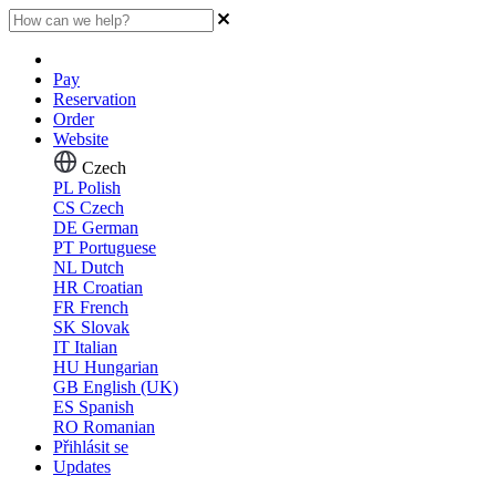
Pay
Reservation
Order
Website
Czech
PL
Polish
CS
Czech
DE
German
PT
Portuguese
NL
Dutch
HR
Croatian
FR
French
SK
Slovak
IT
Italian
HU
Hungarian
GB
English (UK)
ES
Spanish
RO
Romanian
Přihlásit se
Updates