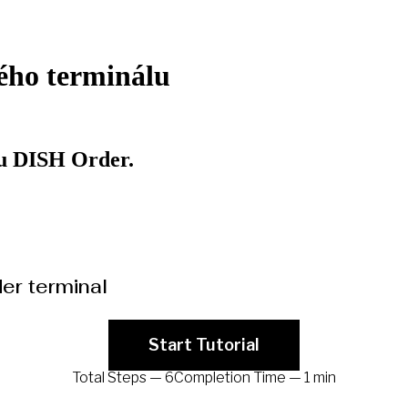
vého terminálu
lu DISH Order.