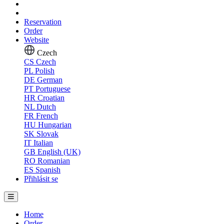
Reservation
Order
Website
Czech
CS
Czech
PL
Polish
DE
German
PT
Portuguese
HR
Croatian
NL
Dutch
FR
French
HU
Hungarian
SK
Slovak
IT
Italian
GB
English (UK)
RO
Romanian
ES
Spanish
Přihlásit se
Home
Order