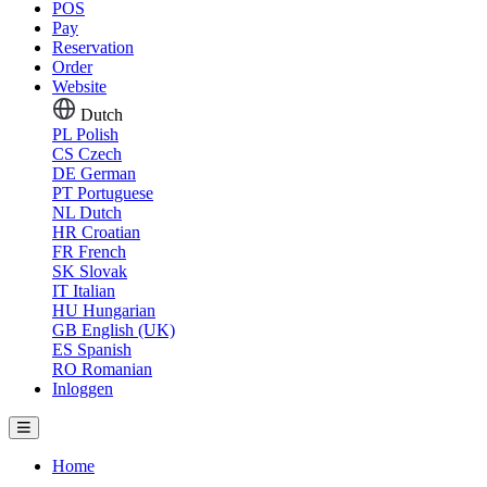
POS
Pay
Reservation
Order
Website
Dutch
PL
Polish
CS
Czech
DE
German
PT
Portuguese
NL
Dutch
HR
Croatian
FR
French
SK
Slovak
IT
Italian
HU
Hungarian
GB
English (UK)
ES
Spanish
RO
Romanian
Inloggen
Home