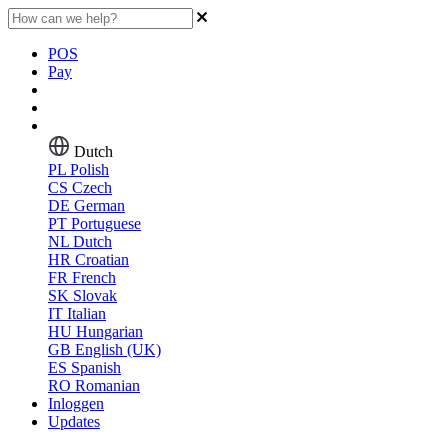
POS
Pay
Dutch
PL
Polish
CS
Czech
DE
German
PT
Portuguese
NL
Dutch
HR
Croatian
FR
French
SK
Slovak
IT
Italian
HU
Hungarian
GB
English (UK)
ES
Spanish
RO
Romanian
Inloggen
Updates