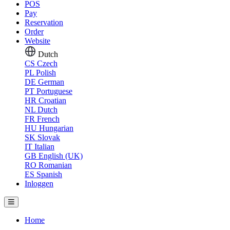
POS
Pay
Reservation
Order
Website
Dutch
CS
Czech
PL
Polish
DE
German
PT
Portuguese
HR
Croatian
NL
Dutch
FR
French
HU
Hungarian
SK
Slovak
IT
Italian
GB
English (UK)
RO
Romanian
ES
Spanish
Inloggen
Home