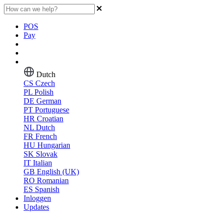
POS
Pay
Dutch
CS
Czech
PL
Polish
DE
German
PT
Portuguese
HR
Croatian
NL
Dutch
FR
French
HU
Hungarian
SK
Slovak
IT
Italian
GB
English (UK)
RO
Romanian
ES
Spanish
Inloggen
Updates