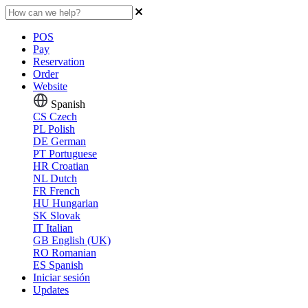
POS
Pay
Reservation
Order
Website
Spanish
CS
Czech
PL
Polish
DE
German
PT
Portuguese
HR
Croatian
NL
Dutch
FR
French
HU
Hungarian
SK
Slovak
IT
Italian
GB
English (UK)
RO
Romanian
ES
Spanish
Iniciar sesión
Updates