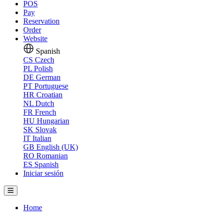
POS
Pay
Reservation
Order
Website
Spanish
CS
Czech
PL
Polish
DE
German
PT
Portuguese
HR
Croatian
NL
Dutch
FR
French
HU
Hungarian
SK
Slovak
IT
Italian
GB
English (UK)
RO
Romanian
ES
Spanish
Iniciar sesión
Home