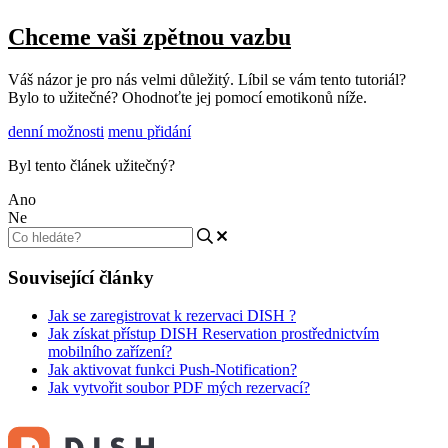
Chceme vaši zpětnou vazbu
Váš názor je pro nás velmi důležitý. Líbil se vám tento tutoriál?
Bylo to užitečné? Ohodnoťte jej pomocí emotikonů níže.
denní možnosti
menu přidání
Byl tento článek užitečný?
Ano
Ne
Související články
Jak se zaregistrovat k rezervaci DISH ?
Jak získat přístup DISH Reservation prostřednictvím
mobilního zařízení?
Jak aktivovat funkci Push-Notification?
Jak vytvořit soubor PDF mých rezervací?