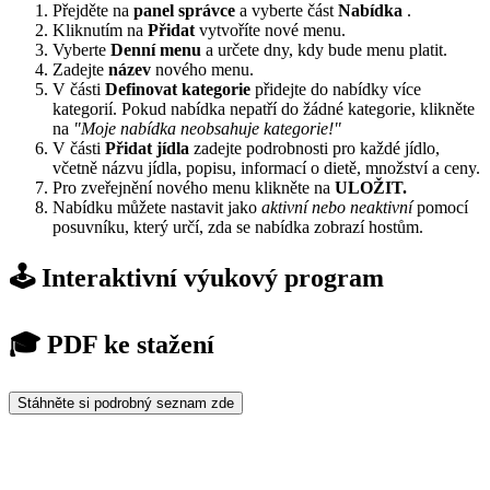
Přejděte na
panel správce
a vyberte část
Nabídka
.
Kliknutím na
Přidat
vytvoříte nové menu.
Vyberte
Denní menu
a určete dny, kdy bude menu platit.
Zadejte
název
nového menu.
V části
Definovat kategorie
přidejte do nabídky více
kategorií. Pokud nabídka nepatří do žádné kategorie, klikněte
na
"Moje nabídka neobsahuje kategorie!"
V části
Přidat jídla
zadejte podrobnosti pro každé jídlo,
včetně názvu jídla, popisu, informací o dietě, množství a ceny.
Pro zveřejnění nového menu klikněte na
ULOŽIT.
Nabídku můžete nastavit jako
aktivní nebo neaktivní
pomocí
posuvníku, který určí, zda se nabídka zobrazí hostům.
🕹️ Interaktivní výukový program
🎓 PDF ke stažení
Stáhněte si podrobný seznam zde