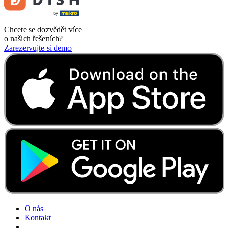
Chcete se dozvědět více
o našich řešeních?
Zarezervujte si demo
O nás
Kontakt