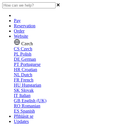
Pay
Reservation
Order
Website
Czech
CS
Czech
PL
Polish
DE
German
PT
Portuguese
HR
Croatian
NL
Dutch
FR
French
HU
Hungarian
SK
Slovak
IT
Italian
GB
English (UK)
RO
Romanian
ES
Spanish
Přihlásit se
Updates