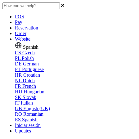
POS
Pay
Reservation
Order
Website
Spanish
CS
Czech
PL
Polish
DE
German
PT
Portuguese
HR
Croatian
NL
Dutch
FR
French
HU
Hungarian
SK
Slovak
IT
Italian
GB
English (UK)
RO
Romanian
ES
Spanish
Iniciar sesión
Updates