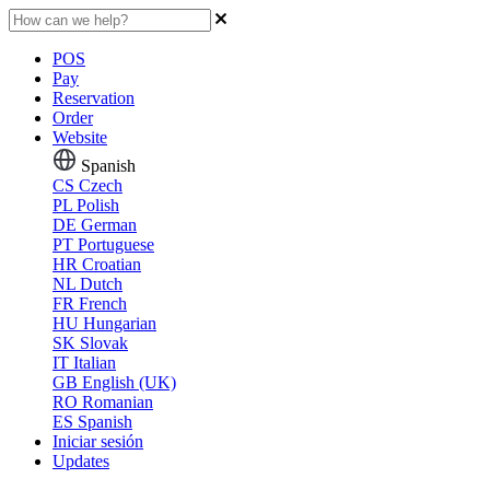
POS
Pay
Reservation
Order
Website
Spanish
CS
Czech
PL
Polish
DE
German
PT
Portuguese
HR
Croatian
NL
Dutch
FR
French
HU
Hungarian
SK
Slovak
IT
Italian
GB
English (UK)
RO
Romanian
ES
Spanish
Iniciar sesión
Updates