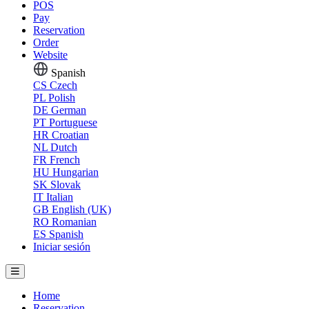
POS
Pay
Reservation
Order
Website
Spanish
CS
Czech
PL
Polish
DE
German
PT
Portuguese
HR
Croatian
NL
Dutch
FR
French
HU
Hungarian
SK
Slovak
IT
Italian
GB
English (UK)
RO
Romanian
ES
Spanish
Iniciar sesión
Home
Reservation