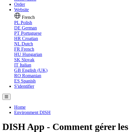
Order
Website
French
PL
Polish
DE
German
PT
Portuguese
HR
Croatian
NL
Dutch
FR
French
HU
Hungarian
SK
Slovak
IT
Italian
GB
English (UK)
RO
Romanian
ES
Spanish
S'identifier
Home
Environment DISH
DISH App - Comment gérer les