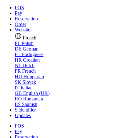
POS
Pay
Reservation
Order
Website
French
PL
Polish
DE
German
PT
Portuguese
HR
Croatian
NL
Dutch
FR
French
HU
Hungarian
SK
Slovak
IT
Italian
GB
English (UK)
RO
Romanian
ES
Spanish
S'identifier
Updates
POS
Pay
Reservation