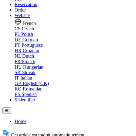
Reservation
Order
Website
French
CS
Czech
PL
Polish
DE
German
PT
Portuguese
HR
Croatian
NL
Dutch
FR
French
HU
Hungarian
SK
Slovak
IT
Italian
GB
English (UK)
RO
Romanian
ES
Spanish
S'identifier
Home
Cet article est traduit automatiquement