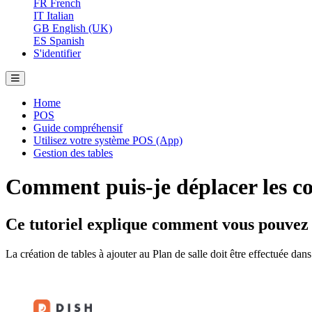
FR
French
IT
Italian
GB
English (UK)
ES
Spanish
S'identifier
Home
POS
Guide compréhensif
Utilisez votre système POS (App)
Gestion des tables
Comment puis-je déplacer les co
Ce tutoriel explique comment vous pouvez tr
La création de tables à ajouter au Plan de salle doit être effectuée dan