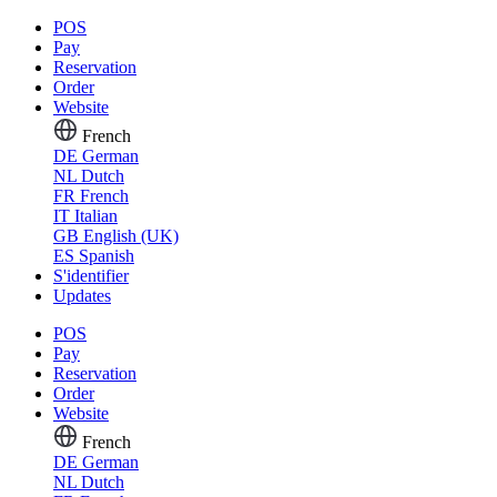
POS
Pay
Reservation
Order
Website
French
DE
German
NL
Dutch
FR
French
IT
Italian
GB
English (UK)
ES
Spanish
S'identifier
Updates
POS
Pay
Reservation
Order
Website
French
DE
German
NL
Dutch