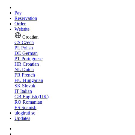
Pay
Reservation
Order
Website
Croatian
CS
Czech
PL
Polish
DE
German
PT
Portuguese
HR
Croatian
NL
Dutch
FR
French
HU
Hungarian
SK
Slovak
IT
Italian
GB
English (UK)
RO
Romanian
ES
Spanish
ulogirati se
Updates