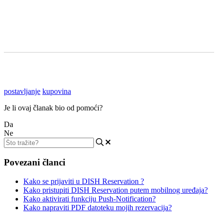
postavljanje
kupovina
Je li ovaj članak bio od pomoći?
Da
Ne
Povezani članci
Kako se prijaviti u DISH Reservation ?
Kako pristupiti DISH Reservation putem mobilnog uređaja?
Kako aktivirati funkciju Push-Notification?
Kako napraviti PDF datoteku mojih rezervacija?