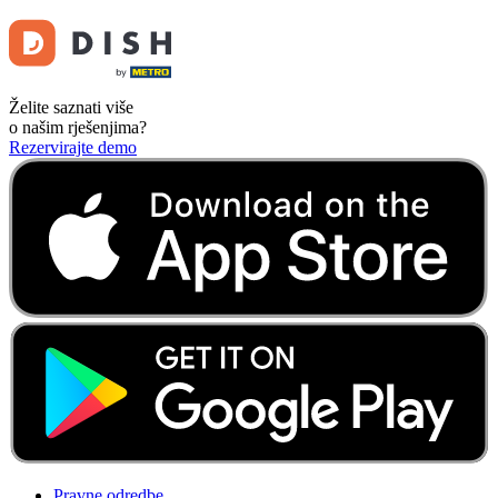
Želite saznati više
o našim rješenjima?
Rezervirajte demo
Pravne odredbe