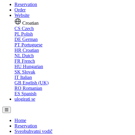
Reservation
Order
Website
Croatian
CS
Czech
PL
Polish
DE
German
PT
Portuguese
HR
Croatian
NL
Dutch
FR
French
HU
Hungarian
SK
Slovak
IT
Italian
GB
English (UK)
RO
Romanian
ES
Spanish
ulogirati se
Home
Reservation
Sveobuhvatni vodič