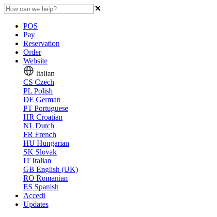
POS
Pay
Reservation
Order
Website
Italian
CS
Czech
PL
Polish
DE
German
PT
Portuguese
HR
Croatian
NL
Dutch
FR
French
HU
Hungarian
SK
Slovak
IT
Italian
GB
English (UK)
RO
Romanian
ES
Spanish
Accedi
Updates