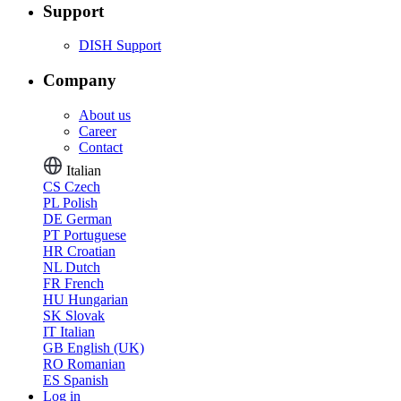
Support
DISH Support
Company
About us
Career
Contact
Italian
CS
Czech
PL
Polish
DE
German
PT
Portuguese
HR
Croatian
NL
Dutch
FR
French
HU
Hungarian
SK
Slovak
IT
Italian
GB
English (UK)
RO
Romanian
ES
Spanish
Log in