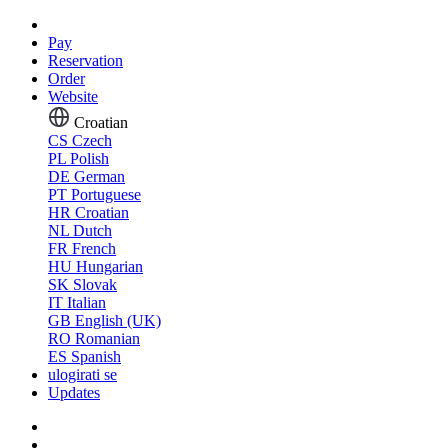
Pay
Reservation
Order
Website
Croatian
CS
Czech
PL
Polish
DE
German
PT
Portuguese
HR
Croatian
NL
Dutch
FR
French
HU
Hungarian
SK
Slovak
IT
Italian
GB
English (UK)
RO
Romanian
ES
Spanish
ulogirati se
Updates