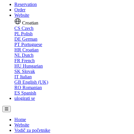
Reservation
Order
Website
Croatian
CS
Czech
PL
Polish
DE
German
PT
Portuguese
HR
Croatian
NL
Dutch
FR
French
HU
Hungarian
SK
Slovak
IT
Italian
GB
English (UK)
RO
Romanian
ES
Spanish
ulogirati se
Home
Website
Vodič za početnike