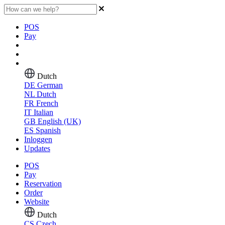
POS
Pay
Dutch
DE
German
NL
Dutch
FR
French
IT
Italian
GB
English (UK)
ES
Spanish
Inloggen
Updates
POS
Pay
Reservation
Order
Website
Dutch
CS
Czech