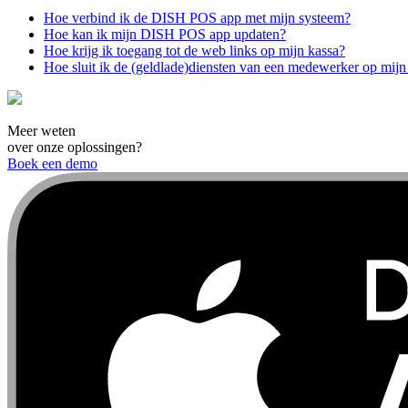
Hoe verbind ik de DISH POS app met mijn systeem?
Hoe kan ik mijn DISH POS app updaten?
Hoe krijg ik toegang tot de web links op mijn kassa?
Hoe sluit ik de (geldlade)diensten van een medewerker op mijn
Meer weten
over onze oplossingen?
Boek een demo