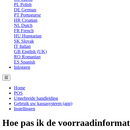
PL
Polish
DE
German
PT
Portuguese
HR
Croatian
NL
Dutch
FR
French
HU
Hungarian
SK
Slovak
IT
Italian
GB
English (UK)
RO
Romanian
ES
Spanish
Inloggen
Home
POS
Uitgebreide handleiding
Gebruik uw kassasysteem (app)
Instellingen
Hoe pas ik de voorraadinformat