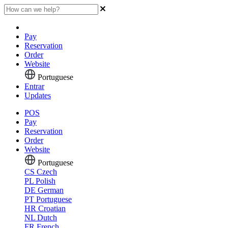
Pay
Reservation
Order
Website
Portuguese
Entrar
Updates
POS
Pay
Reservation
Order
Website
Portuguese
CS
Czech
PL
Polish
DE
German
PT
Portuguese
HR
Croatian
NL
Dutch
FR
French