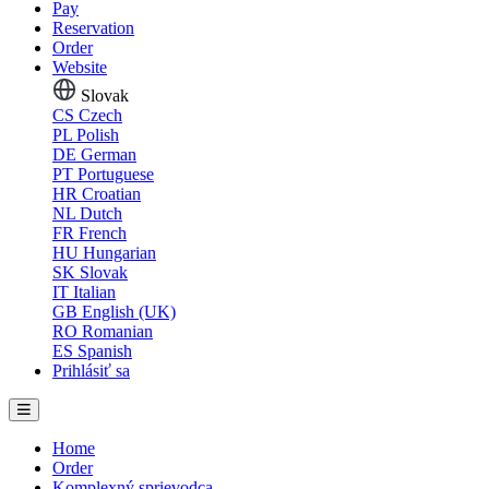
Pay
Reservation
Order
Website
Slovak
CS
Czech
PL
Polish
DE
German
PT
Portuguese
HR
Croatian
NL
Dutch
FR
French
HU
Hungarian
SK
Slovak
IT
Italian
GB
English (UK)
RO
Romanian
ES
Spanish
Prihlásiť sa
Home
Order
Komplexný sprievodca