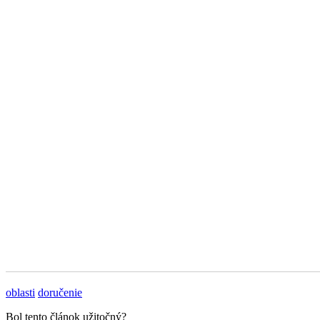
oblasti
doručenie
Bol tento článok užitočný?