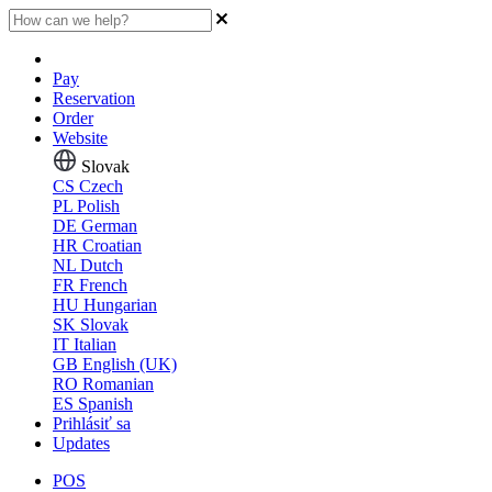
Pay
Reservation
Order
Website
Slovak
CS
Czech
PL
Polish
DE
German
HR
Croatian
NL
Dutch
FR
French
HU
Hungarian
SK
Slovak
IT
Italian
GB
English (UK)
RO
Romanian
ES
Spanish
Prihlásiť sa
Updates
POS