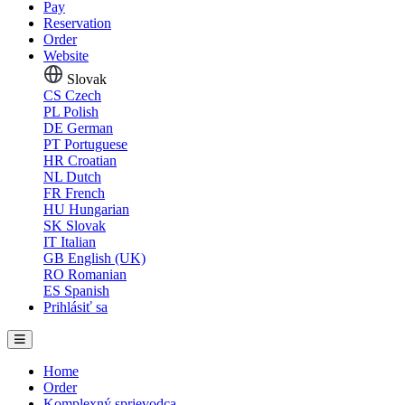
Pay
Reservation
Order
Website
Slovak
CS
Czech
PL
Polish
DE
German
PT
Portuguese
HR
Croatian
NL
Dutch
FR
French
HU
Hungarian
SK
Slovak
IT
Italian
GB
English (UK)
RO
Romanian
ES
Spanish
Prihlásiť sa
Home
Order
Komplexný sprievodca