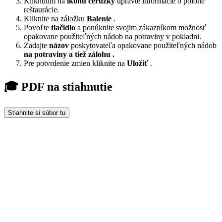
Kliknutím na
ikonu ceruzky
upravte informácie o polohe
reštaurácie.
Kliknite na záložku
Balenie
.
Povoľte
tlačidlo
a ponúknite svojim zákazníkom možnosť
opakovane použiteľných nádob na potraviny v pokladni.
Zadajte
názov
poskytovateľa opakovane použiteľných nádob
na potraviny a tiež zálohu
.
Pre potvrdenie zmien kliknite na
Uložiť
.
🎓 PDF na stiahnutie
Stiahnite si súbor tu