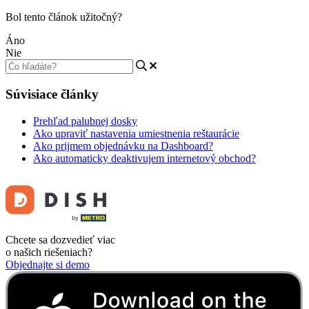
Bol tento článok užitočný?
Áno
Nie
Súvisiace články
Prehľad palubnej dosky
Ako upraviť nastavenia umiestnenia reštaurácie
Ako prijmem objednávku na Dashboard?
Ako automaticky deaktivujem internetový obchod?
Chcete sa dozvedieť viac
o našich riešeniach?
Objednajte si demo