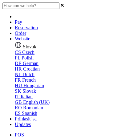
Pay
Reservation
Order
Website
Slovak
CS
Czech
PL
Polish
DE
German
HR
Croatian
NL
Dutch
FR
French
HU
Hungarian
SK
Slovak
IT
Italian
GB
English (UK)
RO
Romanian
ES
Spanish
Prihlásiť sa
Updates
POS