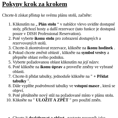
Pokyny krok za krokem
Chcete-li získat přístup ke svému plánu stolů, začněte:
Kliknutím na „
Plán stolu
“ v nabídce vlevo uvidíte dostupné
stoly, příchozí hosty a další rezervace (tato funkce je dostupná
pouze v DISH Professional Reservation).
Poté vyberte
ikonu stolu
pro zobrazení
dostupných
a
rezervovaných
stolů.
Chcete-li
zkontrolovat
rezervace, klikněte na
ikonu hodinek
.
Pokud chcete
změnit oblasti
, klikněte na
symbol vrstvy
a
přepněte oblast svého podniku.
Vyberte požadovanou oblast kliknutím
na její název.
Poté klikněte na
ikonu úprav
a proveďte změny ve vybrané
oblasti.
Chcete-li přidat tabulky, jednoduše klikněte na "
+ Přidat
tabulky
".
Dále vyplňte
podrobnosti
tabulky ve
vstupní masce
, která se
objeví.
Poté přetáhněte nový stůl na požadované místo v plánu stolu.
Klikněte na "
ULOŽIT A ZPĚT
" pro použití změn.
Chcete-li
deaktivovat a oblast
, nastavte posuvník jako