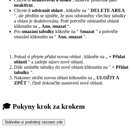
neaktivní
.
Chcete-li
odstranit oblast
, klikněte na "
DELETE AREA
", ale předtím se ujistěte, že jsou odstraněny všechny tabulky
a oblast je deaktivována. Poté potvrďte odstranění oblasti
kliknutím na „
Ano, smazat
“.
Pro
smazání tabulky
klikněte na "
Smazat
" a potvrďte
smazání kliknutím na "
Ano, smazat
".
Pokud si přejete
přidat novou oblast
, klikněte na „
+ Přidat
oblasti
“ a zadejte název nové oblasti.
Dále umístěte tabulky do nové oblasti kliknutím na "
+ Přidat
tabulky
".
Nakonec uložte novou oblast kliknutím na „
ULOŽIT A
ZPĚT
“, čímž dokončíte nastavení nové oblasti.
🎓 Pokyny krok za krokem
Stáhněte si podrobný seznam zde