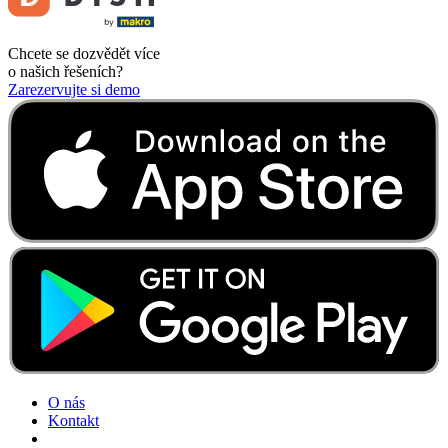
Chcete se dozvědět více
o našich řešeních?
Zarezervujte si demo
O nás
Kontakt