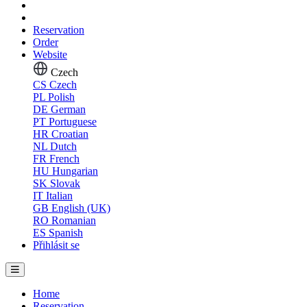
Reservation
Order
Website
Czech
CS
Czech
PL
Polish
DE
German
PT
Portuguese
HR
Croatian
NL
Dutch
FR
French
HU
Hungarian
SK
Slovak
IT
Italian
GB
English (UK)
RO
Romanian
ES
Spanish
Přihlásit se
Home
Reservation