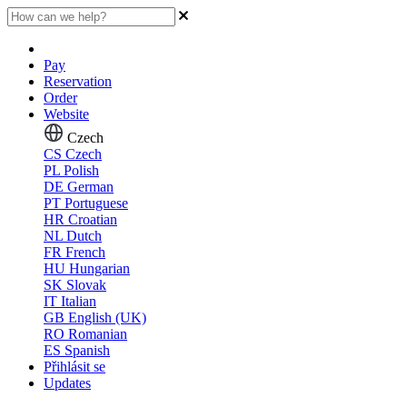
Pay
Reservation
Order
Website
Czech
CS
Czech
PL
Polish
DE
German
PT
Portuguese
HR
Croatian
NL
Dutch
FR
French
HU
Hungarian
SK
Slovak
IT
Italian
GB
English (UK)
RO
Romanian
ES
Spanish
Přihlásit se
Updates