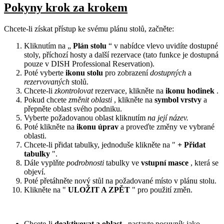
Pokyny krok za krokem
Chcete-li získat přístup ke svému plánu stolů, začněte:
Kliknutím na „
Plán stolu
“ v nabídce vlevo uvidíte dostupné
stoly, příchozí hosty a další rezervace (tato funkce je dostupná
pouze v DISH Professional Reservation).
Poté vyberte
ikonu stolu
pro zobrazení
dostupných
a
rezervovaných
stolů.
Chcete-li
zkontrolovat
rezervace, klikněte na
ikonu hodinek
.
Pokud chcete
změnit oblasti
, klikněte na
symbol vrstvy
a
přepněte oblast svého podniku.
Vyberte požadovanou oblast kliknutím
na její název.
Poté klikněte na
ikonu úprav
a proveďte změny ve vybrané
oblasti.
Chcete-li přidat tabulky, jednoduše klikněte na "
+ Přidat
tabulky
".
Dále vyplňte
podrobnosti
tabulky ve
vstupní masce
, která se
objeví.
Poté přetáhněte nový stůl na požadované místo v plánu stolu.
Klikněte na "
ULOŽIT A ZPĚT
" pro použití změn.
Chcete-li
deaktivovat a oblast
, nastavte posuvník jako