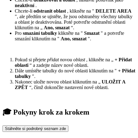
neaktivní
.
Chcete-li
odstranit oblast
, klikněte na "
DELETE AREA
", ale předtím se ujistěte, že jsou odstraněny všechny tabulky
a oblast je deaktivována. Poté potvrďte odstranění oblasti
kliknutím na „
Ano, smazat
“.
Pro
smazání tabulky
klikněte na "
Smazat
" a potvrďte
smazání kliknutím na "
Ano, smazat
".
Pokud si přejete
přidat novou oblast
, klikněte na „
+ Přidat
oblasti
“ a zadejte název nové oblasti.
Dále umístěte tabulky do nové oblasti kliknutím na "
+ Přidat
tabulky
".
Nakonec uložte novou oblast kliknutím na „
ULOŽIT A
ZPĚT
“, čímž dokončíte nastavení nové oblasti.
🎓 Pokyny krok za krokem
Stáhněte si podrobný seznam zde