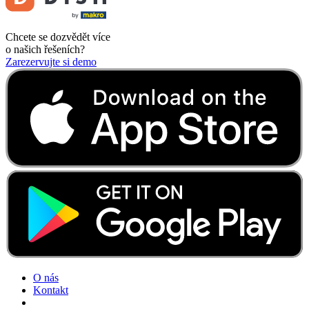
Chcete se dozvědět více
o našich řešeních?
Zarezervujte si demo
O nás
Kontakt