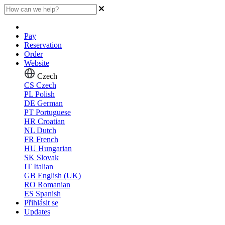
Pay
Reservation
Order
Website
Czech
CS
Czech
PL
Polish
DE
German
PT
Portuguese
HR
Croatian
NL
Dutch
FR
French
HU
Hungarian
SK
Slovak
IT
Italian
GB
English (UK)
RO
Romanian
ES
Spanish
Přihlásit se
Updates