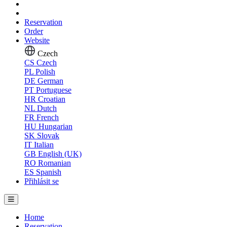
Reservation
Order
Website
Czech
CS
Czech
PL
Polish
DE
German
PT
Portuguese
HR
Croatian
NL
Dutch
FR
French
HU
Hungarian
SK
Slovak
IT
Italian
GB
English (UK)
RO
Romanian
ES
Spanish
Přihlásit se
Home
Reservation