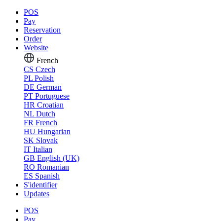
POS
Pay
Reservation
Order
Website
French
CS
Czech
PL
Polish
DE
German
PT
Portuguese
HR
Croatian
NL
Dutch
FR
French
HU
Hungarian
SK
Slovak
IT
Italian
GB
English (UK)
RO
Romanian
ES
Spanish
S'identifier
Updates
POS
Pay