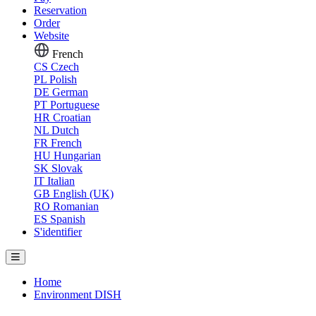
Reservation
Order
Website
French
CS
Czech
PL
Polish
DE
German
PT
Portuguese
HR
Croatian
NL
Dutch
FR
French
HU
Hungarian
SK
Slovak
IT
Italian
GB
English (UK)
RO
Romanian
ES
Spanish
S'identifier
Home
Environment DISH