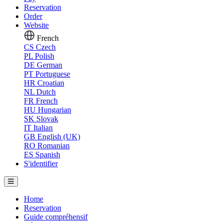
Reservation
Order
Website
French
CS
Czech
PL
Polish
DE
German
PT
Portuguese
HR
Croatian
NL
Dutch
FR
French
HU
Hungarian
SK
Slovak
IT
Italian
GB
English (UK)
RO
Romanian
ES
Spanish
S'identifier
Home
Reservation
Guide compréhensif