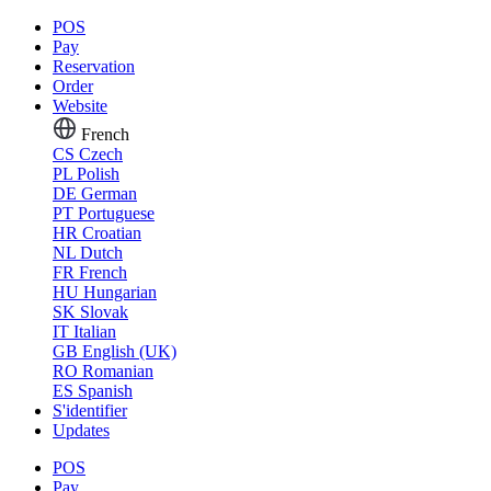
POS
Pay
Reservation
Order
Website
French
CS
Czech
PL
Polish
DE
German
PT
Portuguese
HR
Croatian
NL
Dutch
FR
French
HU
Hungarian
SK
Slovak
IT
Italian
GB
English (UK)
RO
Romanian
ES
Spanish
S'identifier
Updates
POS
Pay