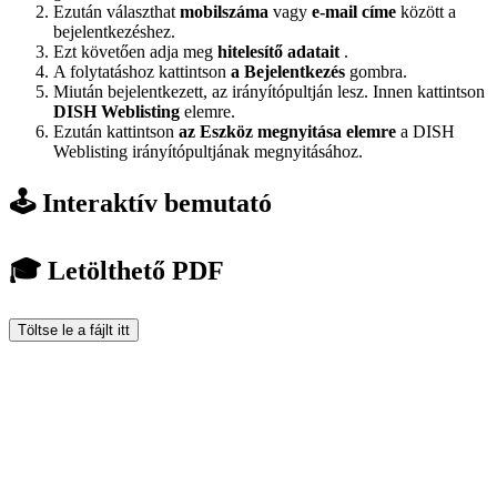
Ezután választhat
mobilszáma
vagy
e-mail címe
között a
bejelentkezéshez.
Ezt követően adja meg
hitelesítő adatait
.
A folytatáshoz kattintson
a Bejelentkezés
gombra.
Miután bejelentkezett, az irányítópultján lesz. Innen kattintson
DISH Weblisting
elemre.
Ezután kattintson
az Eszköz megnyitása elemre
a DISH
Weblisting irányítópultjának megnyitásához.
🕹️ Interaktív bemutató
🎓 Letölthető PDF
Töltse le a fájlt itt