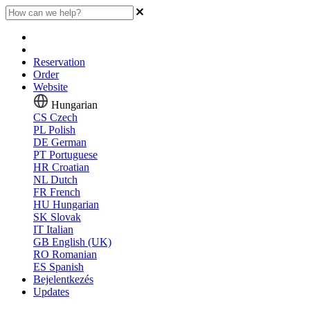
Reservation
Order
Website
Hungarian
CS
Czech
PL
Polish
DE
German
PT
Portuguese
HR
Croatian
NL
Dutch
FR
French
HU
Hungarian
SK
Slovak
IT
Italian
GB
English (UK)
RO
Romanian
ES
Spanish
Bejelentkezés
Updates