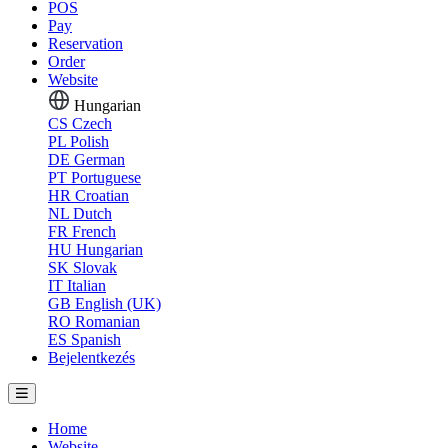
POS
Pay
Reservation
Order
Website
Hungarian
CS
Czech
PL
Polish
DE
German
PT
Portuguese
HR
Croatian
NL
Dutch
FR
French
HU
Hungarian
SK
Slovak
IT
Italian
GB
English (UK)
RO
Romanian
ES
Spanish
Bejelentkezés
Home
Website