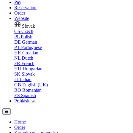
Pay
Reservation
Order
Website
Slovak
CS
Czech
PL
Polish
DE
German
PT
Portuguese
HR
Croatian
NL
Dutch
FR
French
HU
Hungarian
SK
Slovak
IT
Italian
GB
English (UK)
RO
Romanian
ES
Spanish
Prihlásiť sa
Home
Order
Komplexný sprievodca