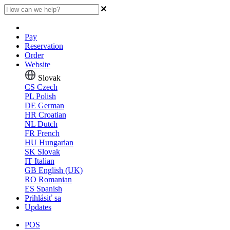
Pay
Reservation
Order
Website
Slovak
CS
Czech
PL
Polish
DE
German
HR
Croatian
NL
Dutch
FR
French
HU
Hungarian
SK
Slovak
IT
Italian
GB
English (UK)
RO
Romanian
ES
Spanish
Prihlásiť sa
Updates
POS