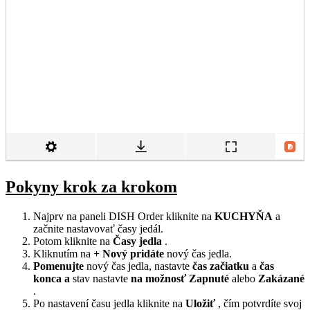
Pokyny krok za krokom
Najprv na paneli DISH Order kliknite na
KUCHYŇA
a
začnite nastavovať časy jedál.
Potom kliknite na
Časy jedla
.
Kliknutím na
+ Nový
pridáte
nový čas jedla.
Pomenujte
nový čas jedla, nastavte
čas začiatku
a
čas
konca
a
stav nastavte
na
možnosť
Zapnuté
alebo
Zakázané
.
Po nastavení času jedla kliknite na
Uložiť
, čím potvrdíte svoj