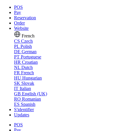
POS
Pay
Reservation
Order
Website
French
CS
Czech
PL
Polish
DE
German
PT
Portuguese
HR
Croatian
NL
Dutch
FR
French
HU
Hungarian
SK
Slovak
IT
Italian
GB
English (UK)
RO
Romanian
ES
Spanish
S'identifier
Updates
POS
Pay