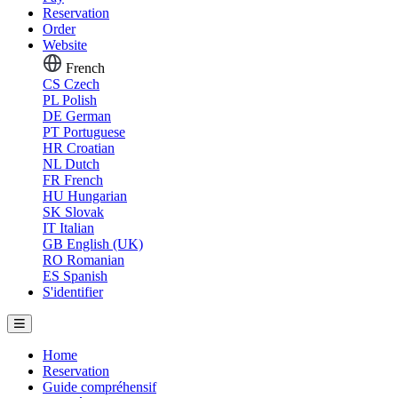
Reservation
Order
Website
French
CS
Czech
PL
Polish
DE
German
PT
Portuguese
HR
Croatian
NL
Dutch
FR
French
HU
Hungarian
SK
Slovak
IT
Italian
GB
English (UK)
RO
Romanian
ES
Spanish
S'identifier
Home
Reservation
Guide compréhensif