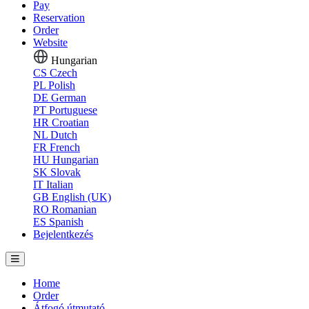
Pay
Reservation
Order
Website
Hungarian
CS
Czech
PL
Polish
DE
German
PT
Portuguese
HR
Croatian
NL
Dutch
FR
French
HU
Hungarian
SK
Slovak
IT
Italian
GB
English (UK)
RO
Romanian
ES
Spanish
Bejelentkezés
Home
Order
Átfogó útmutató