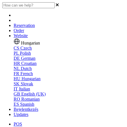
Reservation
Order
Website
Hungarian
CS
Czech
PL
Polish
DE
German
HR
Croatian
NL
Dutch
FR
French
HU
Hungarian
SK
Slovak
IT
Italian
GB
English (UK)
RO
Romanian
ES
Spanish
Bejelentkezés
Updates
POS