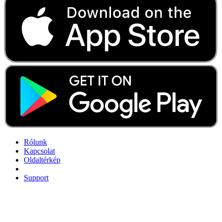
Rólunk
Kapcsolat
Oldaltérkép
Support